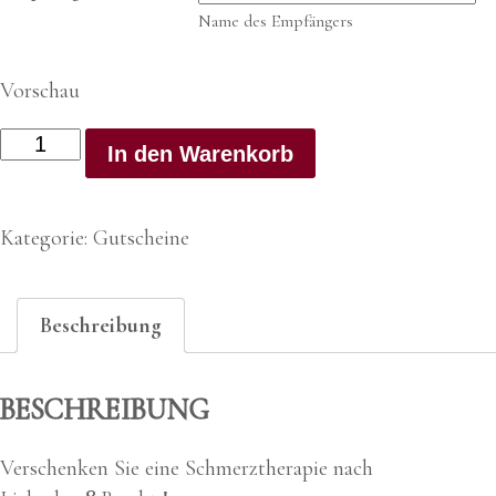
Name des Empfängers
Vorschau
Gutschein
In den Warenkorb
"Schmerztherapie"
Menge
Kategorie:
Gutscheine
Beschreibung
BESCHREIBUNG
Ver­schen­ken Sie eine Schmerz­the­ra­pie nach