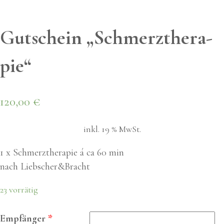
Gut­schein „Schmerz­the­ra­
pie“
120,00
€
inkl. 19 % MwSt.
1 x Schmerztherapie á ca 60 min
nach Liebscher&Bracht
23 vorrätig
Empfänger
*