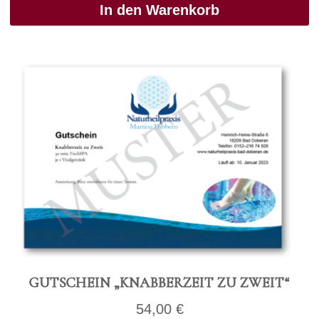
In den Warenkorb
GUT­SCHEIN „KNAB­BER­ZEIT ZU ZWEIT“
54,00
€