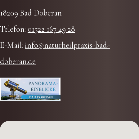
18209 Bad Doberan
Tele­fon:
01522 167 49 28
E‑Mail:
info@naturheilpraxis-bad-
doberan.de