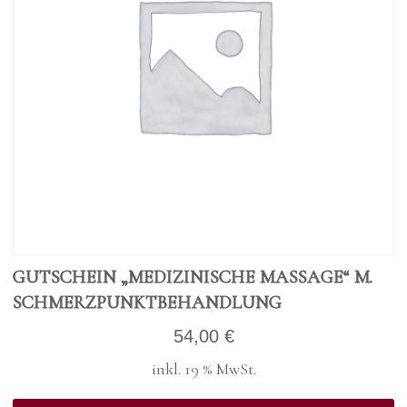
GUT­SCHEIN „MEDI­ZI­NI­SCHE MAS­SA­GE“ M.
SCHMERZ­PUNKT­BE­HAND­LUNG
54,00
€
inkl. 19 % MwSt.