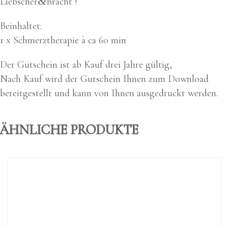
&
Liebscher
Bracht !
Beinhal­tet:
1 x Schmerz­the­ra­pie à ca 60 min
Der Gut­schein ist ab Kauf drei Jah­re gül­tig,
Nach Kauf wird der Gut­schein Ihnen zum Down­load
bereit­ge­stellt und kann von Ihnen aus­ge­druckt wer­den.
ÄHNLICHE PRODUKTE