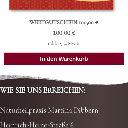
WERT­GUT­SCHEIN 100,00 €
100,00
€
inkl. 19 % MwSt.
In den Warenkorb
WIE SIE UNS ERREI­CHEN:
Natur­heil­pra­xis Mar­ti­na Dib­bern
Hein­rich-Hei­ne-Stra­ße 6