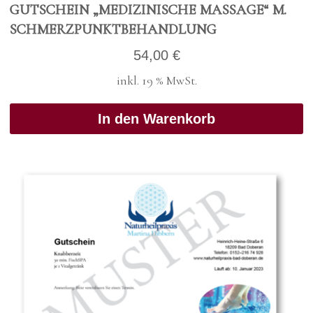
GUT­SCHEIN „MEDI­ZI­NI­SCHE MAS­SA­GE“ M.
SCHMERZ­PUNKT­BE­HAND­LUNG
54,00
€
inkl. 19 % MwSt.
In den Warenkorb