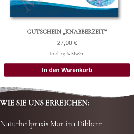
GUT­SCHEIN „KNAB­BER­ZEIT“
27,00
€
inkl. 19 % MwSt.
In den Warenkorb
WIE SIE UNS ERREI­CHEN:
Natur­heil­pra­xis Mar­ti­na Dib­bern