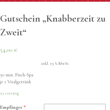
Gut­schein „Knab­ber­zeit zu
Zweit“
54,00
€
inkl. 19 % MwSt.
30 min. Fisch-Spa
je 1 Vitalgetränk
29 vorrätig
Empfänger
*