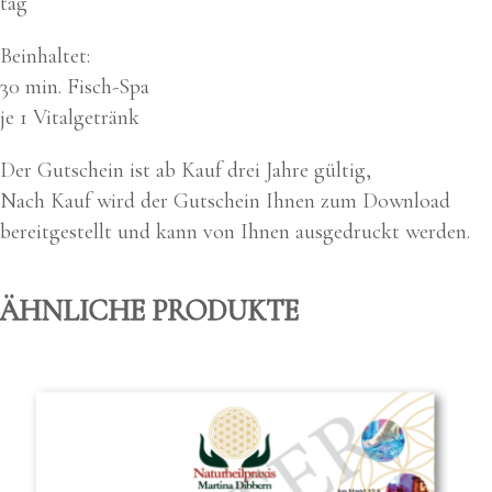
tag
Beinhal­tet:
30 min. Fisch-Spa
je 1 Vital­ge­tränk
Der Gut­schein ist ab Kauf drei Jah­re gül­tig,
Nach Kauf wird der Gut­schein Ihnen zum Down­load
bereit­ge­stellt und kann von Ihnen aus­ge­druckt wer­den.
ÄHNLICHE PRODUKTE