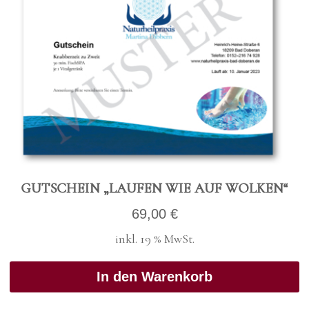
GUT­SCHEIN „LAU­FEN WIE AUF WOL­KEN“
69,00
€
inkl. 19 % MwSt.
In den Warenkorb