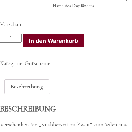
Name des Empfängers
Vorschau
Gutschein
In den Warenkorb
"Knabberzeit
zu
Zweit"
Kategorie:
Gutscheine
Menge
Beschreibung
BESCHREIBUNG
Ver­schen­ken Sie „Knab­ber­zeit zu Zweit“ zum Valen­tins­