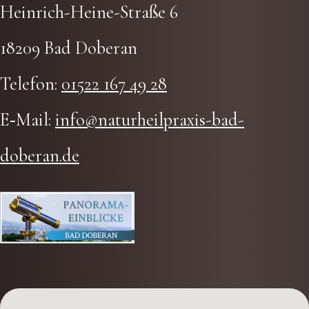
Hein­rich-Hei­ne-Stra­ße 6
18209 Bad Doberan
Tele­fon:
01522 167 49 28
E‑Mail:
info@naturheilpraxis-bad-
doberan.de