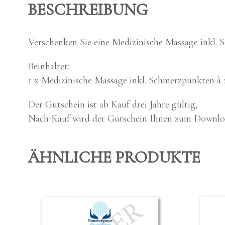
BESCHREIBUNG
Ver­schen­ken Sie eine Medi­zi­ni­sche Mas­sa­ge inkl.
Beinhal­tet:
1 x Medi­zi­ni­sche Mas­sa­ge inkl. Schmerz­punk­ten à
Der Gut­schein ist ab Kauf drei Jah­re gül­tig,
Nach Kauf wird der Gut­schein Ihnen zum Down­load 
ÄHNLICHE PRODUKTE