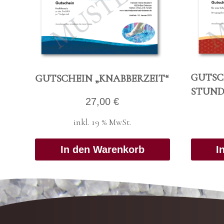
GUT­SC
GUT­SCHEIN „KNAB­BER­ZEIT“
STUN­D
27,00
€
inkl. 19 % MwSt.
In den Warenkorb
I