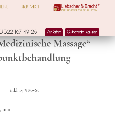
EI­NE
ÜBER MICH
01522 167 49 28
Anfahrt
Gut­schein kau­fen
edi­zi­ni­sche Mas­sa­ge“
unkt­be­hand­lung
inkl. 19 % MwSt.
5 min