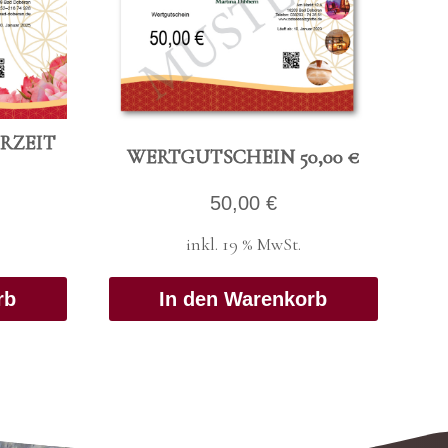
R­ZEIT
WERT­GUT­SCHEIN 50,00 €
50,00
€
inkl. 19 % MwSt.
rb
In den Warenkorb