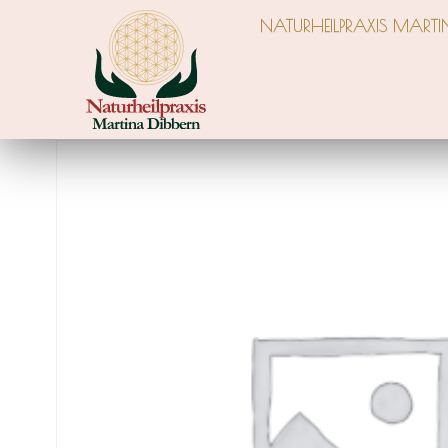
NATUR­HEIL­PRA­XIS MAR­TI­