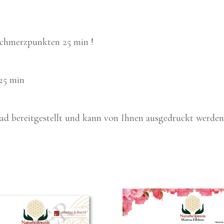
 Schmerz­punk­ten 25 min !
 25 min
bereit­ge­stellt und kann von Ihnen aus­ge­druckt wer­den