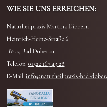
WIE SIE UNS ERREI­CHEN:
Natur­heil­pra­xis Mar­ti­na Dib­bern
Hein­rich-Hei­ne-Stra­ße 6
18209 Bad Doberan
Tele­fon:
01522 167 49 28
E‑Mail:
info@naturheilpraxis-bad-dober