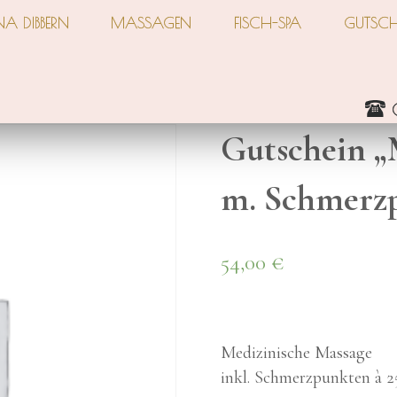
NA DIB­BERN
MAS­SA­GEN
FISCH-SPA
GUT­SCH
Gut­schein „M
m. Schmerz­p
54,00
€
Medizinische Massage
inkl. Schmerzpunkten à 2