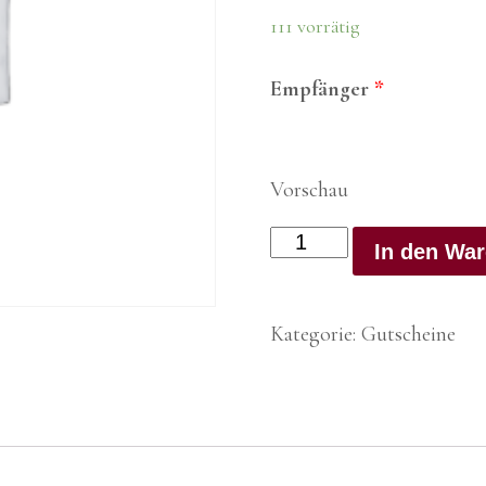
111 vorrätig
Empfänger
*
Vorschau
Gutschein
In den Wa
"Medizinische
Massage"
m.
Kategorie:
Gutscheine
Schmerzpunktbehandlun
Menge