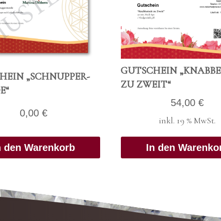
GUT­SCHEIN „KNAB­BE
HEIN „SCHNUP­PER­
ZU ZWEIT“
E“
54,00
€
0,00
€
inkl. 19 % MwSt.
n den Warenkorb
In den Warenko