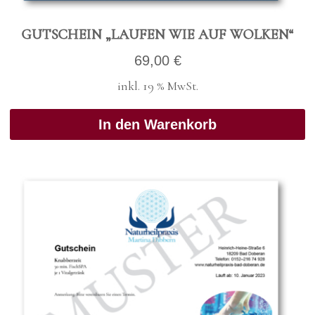
GUT­SCHEIN „LAU­FEN WIE AUF WOL­KEN“
69,00
€
inkl. 19 % MwSt.
In den Warenkorb