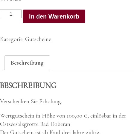
Wertgutschein
In den Warenkorb
100,00
€
Menge
Kategorie:
Gutscheine
Beschreibung
BESCHREIBUNG
Ver­schen­ken Sie Erho­lung.
Wert­gut­schein in Höhe von 100,00 €, ein­lös­bar in der
Ost­see­salz­grot­te Bad Doberan
Der Gut­schein ist ab Kauf drei Jah­re gül­tig,