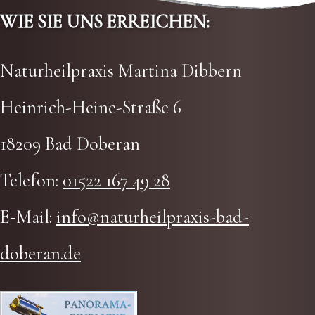
WIE SIE UNS ERREI­CHEN:
Natur­heil­pra­xis Mar­ti­na Dib­bern
Hein­rich-Hei­ne-Stra­ße 6
18209 Bad Doberan
Tele­fon:
01522 167 49 28
E‑Mail:
info@naturheilpraxis-bad-
doberan.de